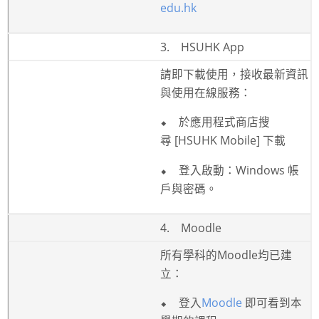
edu.hk
3.
HSUHK App
請即下載使用，接收最新資訊
與使用在線服務：
⬥
於應用程式商店搜
尋
[
HSUHK Mobile
]
下載
⬥
登入啟動：
Windows
帳
戶與密碼。
4.
Moodle
所有學科的
Moodle
均已建
立：
⬥
登入
Moodle
即可看到本