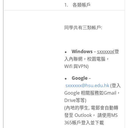
1.
各類帳戶
Website Service
Facilities
Network and System facilities
同學共有三類帳戶:
Classroom Facilities
Computer Laboratories
MKSL Innovation Lab & Multimedia Commons
⬥
Windows
–
sxxxxxx
(
登
AV Facilities
入內聯網，
校園電腦，
Meeting and Conferencing Facilities
Wifi
與
VPN
)
Printing/Copying Facilities
⬥
Google
–
Applications
sxxxxxx
@hsu.edu.
hk
(
登入
University Applications
Google
相關服務如
Gmail
，
Development Strategies
Drive
等
等
)
Application Support
(
內地的學生
,
電郵會自動轉
發至
Outlook
，
請使用
M
S
Intranet
365
帳戶登入並下載
Policies & Guidelines