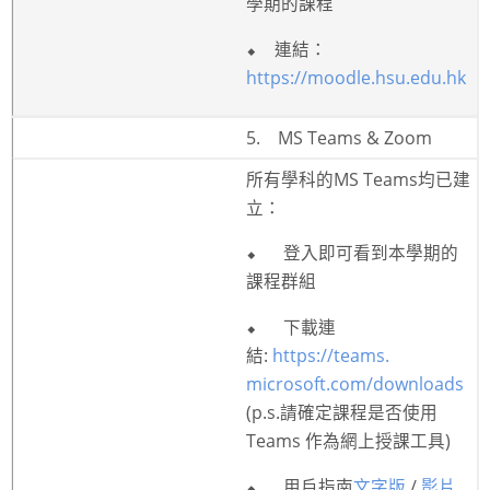
學期的課程
⬥
連結：
https://moodle.hsu.
edu.hk
5.
MS Teams & Zoom
所有學科的
MS Teams
均已建
立：
⬥
登入即可看到本學期的
課程群組
⬥
下載連
結
:
https://teams.
microsoft.com/downloads
(p.s.
請確定課程是否使用
Teams
作為網上授課工具
)
⬥
用戶指南
文字版
/
影片