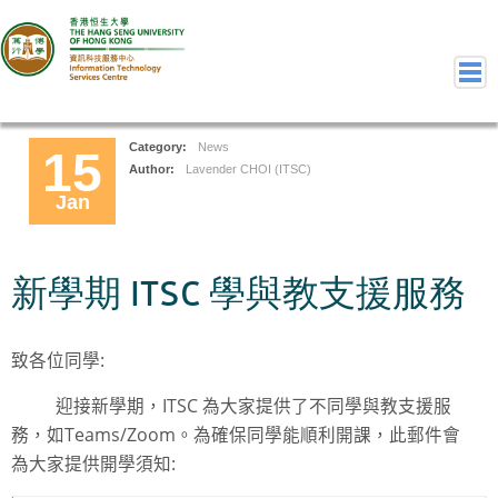
Category:
News
15
Home
Author:
Lavender CHOI (ITSC)
Jan
Welcome to ITSC
Our Teams
Contact Us
新學期 ITSC 學與教支援服務
User Services
Staff Services
致各位同學
:
Student Services
Department Services
迎接新學期
，
ITSC
為大家提供了不同學
與教支援服
Consulting Service
務
，如
Teams/Zoom
。為確保同學能順利開課，
此郵件會
為大家提供開學須知
:
Event IT/AV Service
Training Services