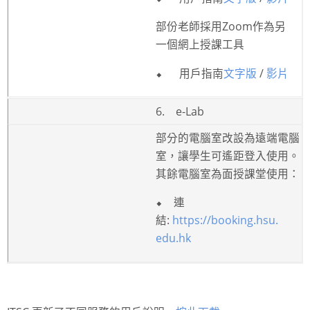
部份老師採用
Zoom
作為另
一個
網上授課工具
⬥
用戶指南
文字版
/
影片
6.
e-Lab
部分的電腦室改設為遠端電腦
室，讓學生可遙距登入使用。
其餘電腦室為面授課堂使用：
⬥
連
結
:
https://booking.hsu.
edu.hk